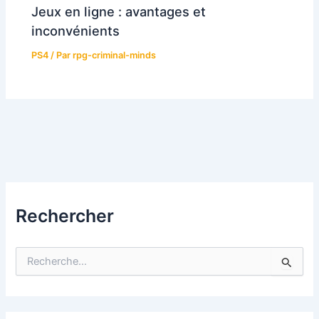
Jeux en ligne : avantages et
inconvénients
PS4
/ Par
rpg-criminal-minds
Rechercher
R
e
c
h
e